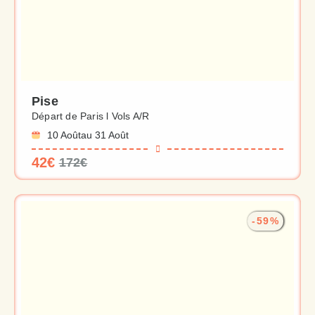
Pise
Départ de Paris l Vols A/R
10 Août
au 31 Août
42€
172€
-59%