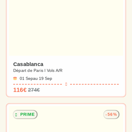
Casablanca
Départ de Paris l Vols A/R
01 Sep
au 19 Sep
116€
274€
PRIME
-56%