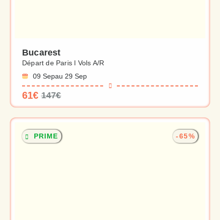
Bucarest
Départ de Paris l Vols A/R
09 Sep
au 29 Sep
61€
147€
PRIME
-65%