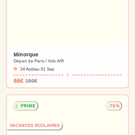
Minorque
Départ de Paris l Vols A/R
24 Août
au 01 Sep
66€
150€
PRIME
-76%
VACANCES SCOLAIRES