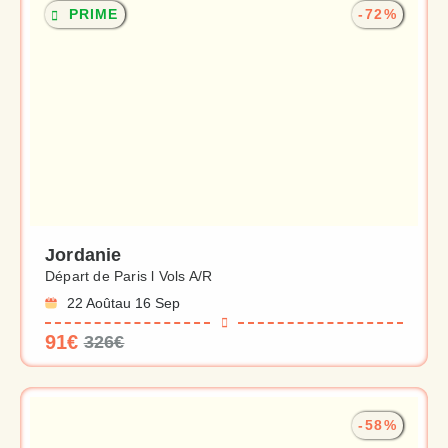
PRIME
-72%
Jordanie
Départ de Paris l Vols A/R
22 Août
au 16 Sep
91€
326€
-58%