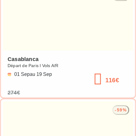
Casablanca
Départ de Paris l Vols A/R
01 Sep
au 19 Sep
116€
274€
-59%