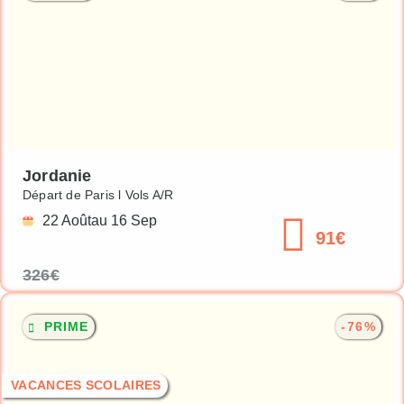
Jordanie
Départ de Paris l Vols A/R
22 Août
au 16 Sep
91€
326€
PRIME
-76%
VACANCES SCOLAIRES