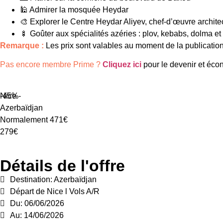
🕌 Admirer la mosquée Heydar
🎨 Explorer le Centre Heydar Aliyev, chef-d’œuvre archite
🍢 Goûter aux spécialités azéries : plov, kebabs, dolma et
Remarque :
Les prix sont valables au moment de la publication. 
Pas encore membre Prime ?
Cliquez ici
pour le devenir et écon
-45%
Nice -
Azerbaïdjan
Normalement 471€
279€
Détails de l'offre
Destination: Azerbaïdjan
Départ de Nice l Vols A/R
Du: 06/06/2026
Au: 14/06/2026