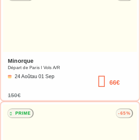
Minorque
Départ de Paris l Vols A/R
24 Août
au 01 Sep
66€
150€
PRIME
-65%