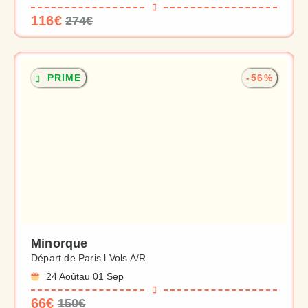
116€
274€
PRIME
-56%
Minorque
Départ de Paris l Vols A/R
24 Août
au 01 Sep
66€
150€