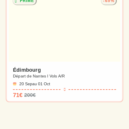
PRIME
-65%
Édimbourg
Départ de Nantes l Vols A/R
20 Sep
au 01 Oct
71€
200€