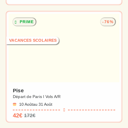
PRIME
-76%
VACANCES SCOLAIRES
Pise
Départ de Paris l Vols A/R
10 Août
au 31 Août
42€
172€