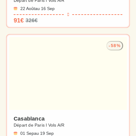
Départ de Paris l Vols A/R
22 Août
au 16 Sep
91€
326€
-58%
Casablanca
Départ de Paris l Vols A/R
01 Sep
au 19 Sep