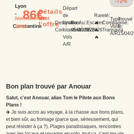
-72%
Lyon
Départ
86€
Détails
-
de
Rareté:
de
Normalement
Type:
Trouvé
Destination:
Lyon
Du:
Au:
Escales:
🔥
Compagnie:
l'offre
306€
Constantine
Vols
le:
Constantine
l
05/06/2026
19/06/2026
0
🔥
Transavia
A/R
15/04/
Vols
🔥
A/R
Bon plan trouvé par Anouar
Salut, c’est Anouar, alias Tom le Pilote aux Bons
Plans !
✈️
Je suis accro au voyage, à la chasse aux bons plans,
et bien sûr, au fromage (parce que, sérieusement, qui
peut résister à ça ?). Plages paradisiaques, rencontres
avec les locaux et voyages en solo, tout ça, c’est ma vie.