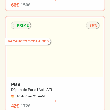
66€
150€
PRIME
-76%
VACANCES SCOLAIRES
Pise
Départ de Paris l Vols A/R
10 Août
au 31 Août
42€
172€