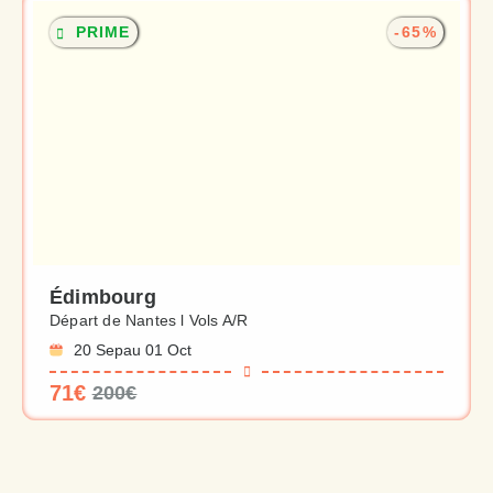
PRIME
-65%
Édimbourg
Départ de Nantes l Vols A/R
20 Sep
au 01 Oct
71€
200€