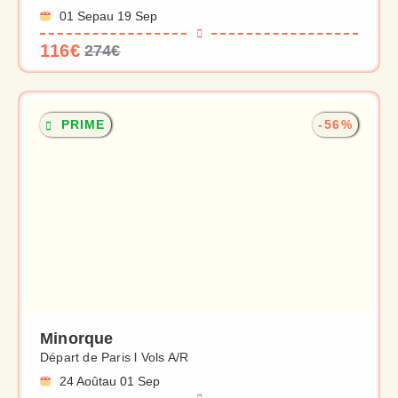
01 Sep
au 19 Sep
116€
274€
PRIME
-56%
Minorque
Départ de Paris l Vols A/R
24 Août
au 01 Sep