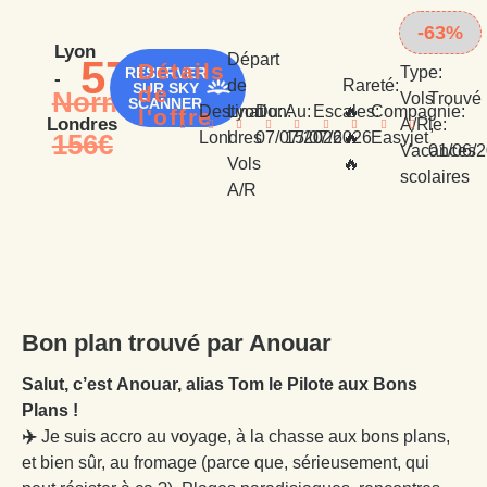
-63%
Lyon
Départ
57€
Détails
Type:
RÉSERVER
-
de
Rareté:
SUR SKY
de
Normalement
Vols
Trouvé
SCANNER︎
Destination:
Lyon
Du:
Au:
Escales:
🔥
Compagnie:
l'offre
Londres
A/R,
le:
156€
Londres
l
07/07/2026
15/07/2026
0
🔥
Easyjet
Vacances
01/06/
Vols
🔥
scolaires
A/R
Bon plan trouvé par Anouar
Salut, c’est Anouar, alias Tom le Pilote aux Bons
Plans !
✈️
Je suis accro au voyage, à la chasse aux bons plans,
et bien sûr, au fromage (parce que, sérieusement, qui