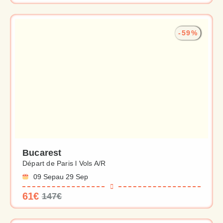
-59%
Bucarest
Départ de Paris l Vols A/R
09 Sep
au 29 Sep
61€
147€