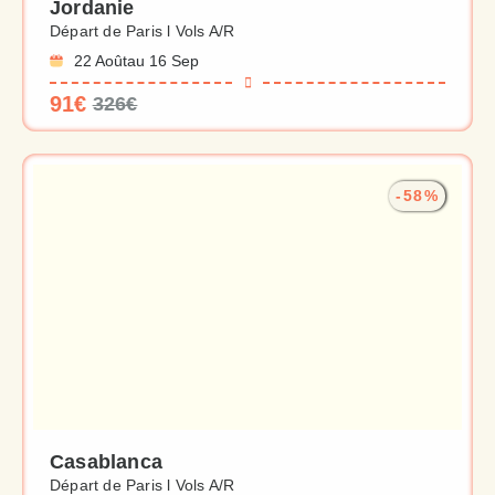
Jordanie
Départ de Paris l Vols A/R
22 Août
au 16 Sep
91€
326€
-58%
Casablanca
Départ de Paris l Vols A/R