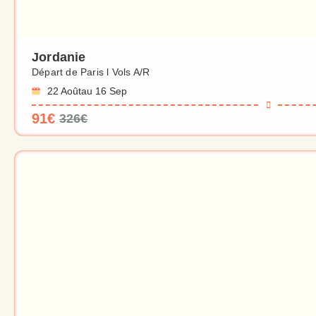
Jordanie
Départ de Paris l Vols A/R
22 Août
au 16 Sep
91€
326€