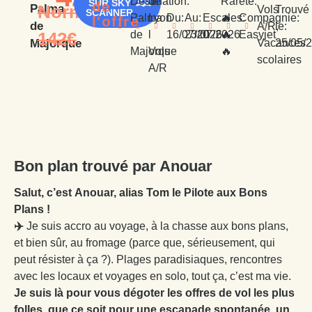
Destination:
de
Rareté:
SUR SKY
de
Normalement
Palma
Vols
Trouvé
SCANNER︎
Palma
Lyon
Du:
Au:
Escales:
🔥
Compagnie:
l'offre
de
A/R,
le:
142€
de
l
16/07/2026
23/07/2026
0
🔥
Easyjet
Vacances
25/05/
Majorque
Majorque
Vols
🔥
scolaires
A/R
Bon plan trouvé par Anouar
Salut, c’est Anouar, alias Tom le Pilote aux Bons
Plans !
✈️
Je suis accro au voyage, à la chasse aux bons plans,
et bien sûr, au fromage (parce que, sérieusement, qui
peut résister à ça ?). Plages paradisiaques, rencontres
avec les locaux et voyages en solo, tout ça, c’est ma vie.
Je suis là pour vous dégoter les offres de vol les plus
folles, que ce soit pour une escapade spontanée, un