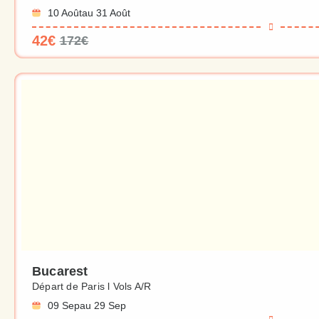
10 Août
au 31 Août
42€
172€
Bucarest
Départ de Paris l Vols A/R
09 Sep
au 29 Sep