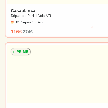
Casablanca
Départ de Paris l Vols A/R
01 Sep
au 19 Sep
116€
274€
PRIME