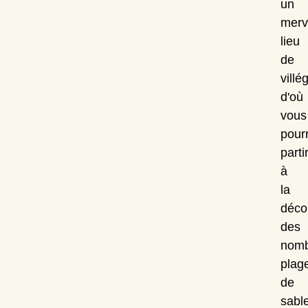
un
merv
lieu
de
villé
d'où
vous
pour
parti
à
la
déco
des
nomb
plag
de
sabl