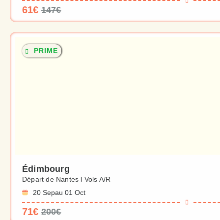
61€
147€
PRIME
Édimbourg
Départ de Nantes l Vols A/R
20 Sep
au 01 Oct
71€
200€