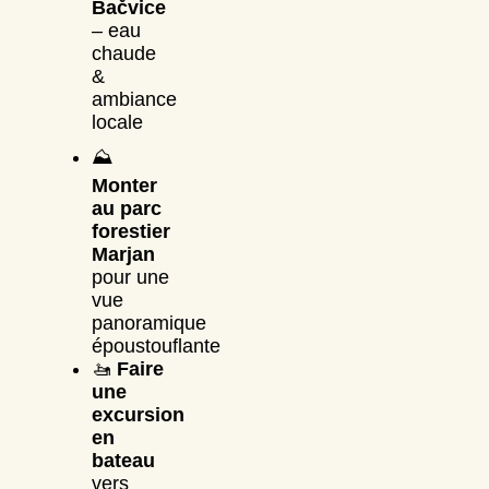
Bačvice
– eau
chaude
&
ambiance
locale
⛰️
Monter
au parc
forestier
Marjan
pour une
vue
panoramique
époustouflante
🚤
Faire
une
excursion
en
bateau
vers