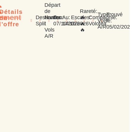
Départ
€
Détails
de
Rareté:
Type:
Trouvé
ement
de
Destination:
Nantes
Du:
Au:
Escales:
🔥
Compagnie:
Vols
le:
l'offre
Split
l
07/10/2026
14/10/2026
0
🔥
Volotea
A/R
05/02/202
Vols
🔥
A/R