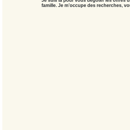
Je suis là pour vous dégoter les offres 
famille. Je m’occupe des recherches, vo