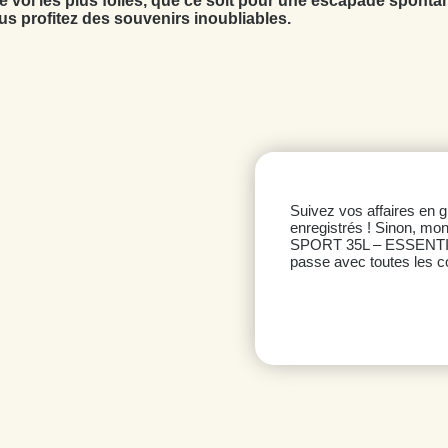
de vol les plus folles, que ce soit pour une escapade sponta
us profitez des souvenirs inoubliables.
Suivez vos affaires en 
enregistrés ! Sinon, mon
SPORT 35L – ESSENTIAL
passe avec toutes les c