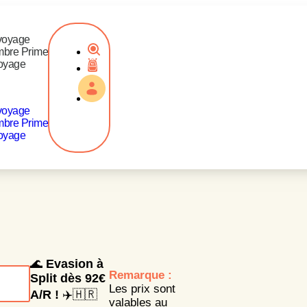
voyage
mbre Prime
oyage
voyage
mbre Prime
oyage
🌊
Evasion à
Remarque :
Split dès 92€
Les prix sont
A/R !
✈️🇭🇷
valables au