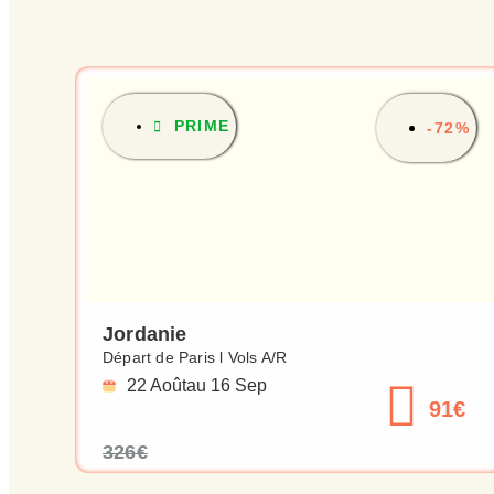
PRIME
-72%
Jordanie
Départ de Paris l Vols A/R
22 Août
au 16 Sep
91€
326€