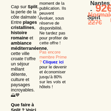
Nantes
moment de la
92
Cap sur
Split
,
publication. Ils
-
la perle de la
peuvent
Normal
Split
côte dalmate !
évoluer, sous
227€
Entre
plages
réserve de
cristallines
,
disponibilité.
histoire
Ne tardez pas
romaine
et
pour profiter de
ambiance
cette offre !
méditerranéenne
,
Pas encore
cette ville
membre Prime
croate t’offre
?
Cliquez ici
un séjour
pour le devenir
mêlant
et économiser
détente,
jusqu’à 80%
culture et
sur les vols et
paysages
hôtels !
incroyables.
🌅💙
Que faire à
Split ? Voici