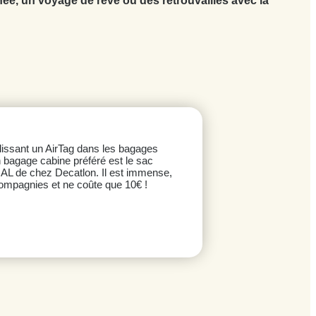
née, un voyage de rêve ou des retrouvailles avec la
glissant un AirTag dans les bagages
 bagage cabine préféré est le sac
 de chez Decatlon. Il est immense,
ompagnies et ne coûte que 10€ !