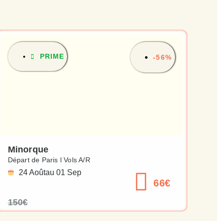
PRIME
-56%
Minorque
Départ de Paris l Vols A/R
24 Août
au 01 Sep
66€
150€