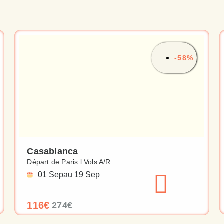
-58%
Casablanca
Départ de Paris l Vols A/R
01 Sep
au 19 Sep
116€
274€