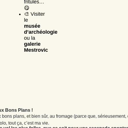
fritules…
😋
🎨 Visiter
le
musée
d’archéologie
ou la
galerie
Mestrovic
aux Bons Plans !
 bons plans, et bien sûr, au fromage (parce que, sérieusement, q
lo, tout ça, c’est ma vie.