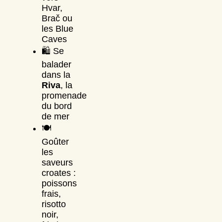
Hvar,
Brač ou
les Blue
Caves
🛍️ Se
balader
dans la
Riva
, la
promenade
du bord
de mer
🍽️
Goûter
les
saveurs
croates :
poissons
frais,
risotto
noir,