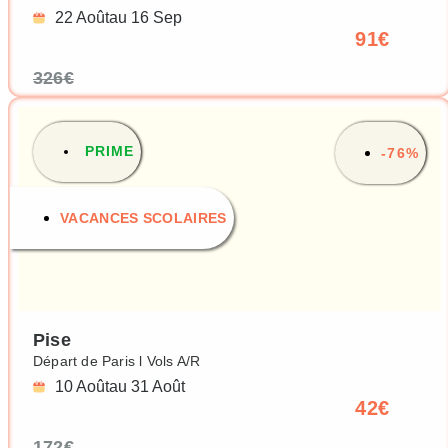
22 Août
au 16 Sep
91€
326€
PRIME
-76%
VACANCES SCOLAIRES
Pise
Départ de Paris l Vols A/R
10 Août
au 31 Août
42€
172€