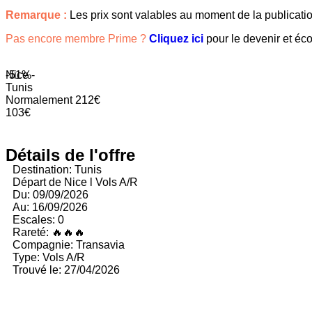
Remarque :
Les prix sont valables au moment de la publication.
Pas encore membre Prime ?
Cliquez ici
pour le devenir et éc
-51%
Nice -
Tunis
Normalement 212€
103€
Détails de l'offre
Destination: Tunis
Départ de Nice l Vols A/R
Du: 09/09/2026
Au: 16/09/2026
Escales: 0
Rareté: 🔥🔥🔥
Compagnie: Transavia
Type: Vols A/R
Trouvé le: 27/04/2026