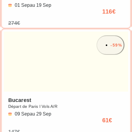
01 Sep
au 19 Sep
116€
274€
-59%
Bucarest
Départ de Paris l Vols A/R
09 Sep
au 29 Sep
61€
147€