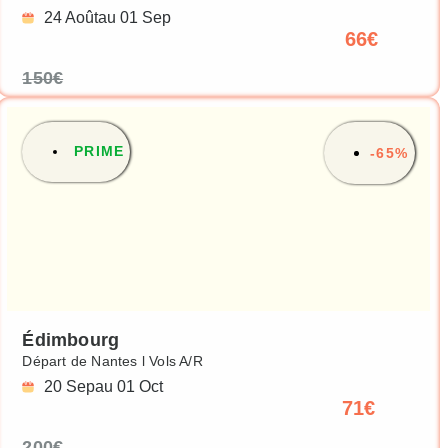
24 Août
au 01 Sep
66€
150€
PRIME
-65%
Édimbourg
Départ de Nantes l Vols A/R
20 Sep
au 01 Oct
71€
200€