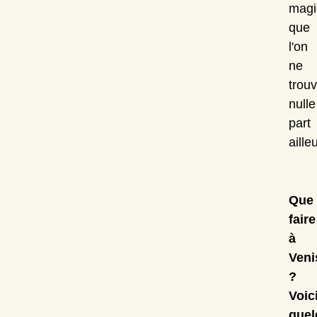
magi
que
l'on
ne
trou
nulle
part
aille
Que
faire
à
Veni
?
Voic
quel