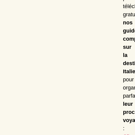
télé
grat
nos
guid
comp
sur
la
dest
Itali
pour
orga
parf
leur
proc
voy
: