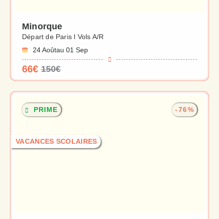
Minorque
Départ de Paris l Vols A/R
24 Août
au 01 Sep
66€
150€
PRIME
-76%
VACANCES SCOLAIRES