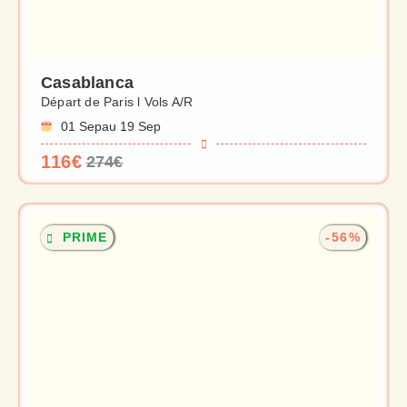
Casablanca
Départ de Paris l Vols A/R
01 Sep
au 19 Sep
116€
274€
PRIME
-56%