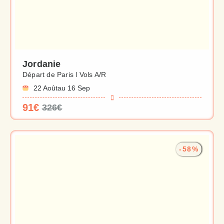
Jordanie
Départ de Paris l Vols A/R
22 Août
au 16 Sep
91€
326€
-58%