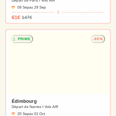
Départ de Paris l Vols A/R
09 Sep
au 29 Sep
61€
147€
PRIME
-65%
Édimbourg
Départ de Nantes l Vols A/R
20 Sep
au 01 Oct