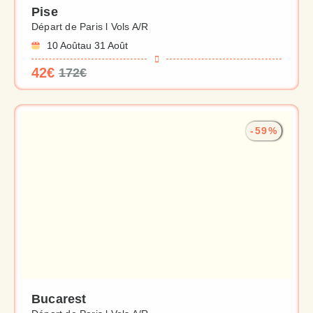
Pise
Départ de Paris l Vols A/R
10 Août
au 31 Août
42€
172€
-59%
Bucarest